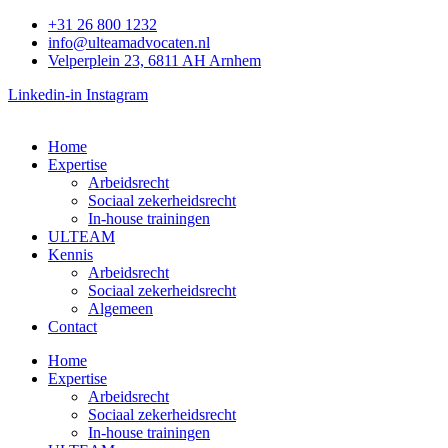
Ga
+31 26 800 1232
naar
info@ulteamadvocaten.nl
de
Velperplein 23, 6811 AH Arnhem
inhoud
Linkedin-in
Instagram
Home
Expertise
Arbeidsrecht
Sociaal zekerheidsrecht
In-house trainingen
ULTEAM
Kennis
Arbeidsrecht
Sociaal zekerheidsrecht
Algemeen
Contact
Home
Expertise
Arbeidsrecht
Sociaal zekerheidsrecht
In-house trainingen